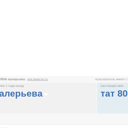
ЬЯНА валерьева
:
wnr.www.nn.ru
пользователь имеет 
ее 1 года назад
настоящее имя:
алерьева
тат 8