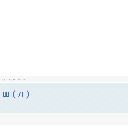
статус
«трастовый»
0 ш
( л )