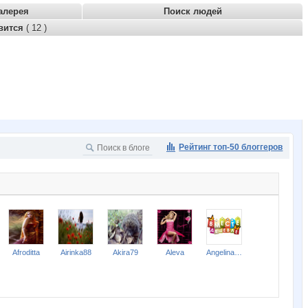
алерея
Поиск людей
вится
( 12 )
Рейтинг топ-50 блоггеров
Afroditta
Airinka88
Akira79
Aleva
Angelina2307