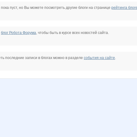
Bloody Mary
CTREKOZZZA
DOSA
Diamond Crumb
Esha24
FOOOOX
 пока пуст, но Вы можете посмотреть другие блоги на странице
рейтинга блог
arishka
KotoPes
Ksunchik1984
Lelyann
Lonza
Lusien
MamaNT
е
блог Робота Форума
, чтобы быть в курсе всех новостей сайта.
77
OlkaRum
Olushka)
Radmira
SSG
Sakur@
Sc@rlet
ть последние записи в блогах можно в разделе
события на сайте
.
nkt
Zebra0604
alla2011
anela2005
ankana565
barss2007
blondinkaya
2
lala88
lana2066
lusa
mapiks
milaha
miss Kate