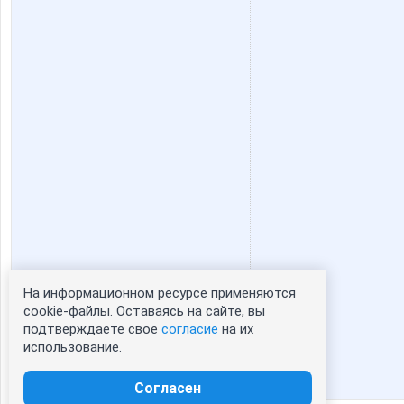
oksambat
olgasb2
крем
маргарит
Ильяна
Ириска
МамаТатьяна
Марийк
На информационном ресурсе применяются
Статистика портрета:
cookie-файлы. Оставаясь на сайте, вы
Стильная Туфелька
СП-
подтверждаете свое
согласие
на их
сейчас просматривают портрет - 0
использование.
зарегистрированные пользователи
посетившие портрет за 7 дней - 0
Согласен