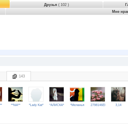
Друзья
( 102 )
Г
Мне нра
143
**
**NiA**
*Lady Kat*
*АЛИСКА*
*Меланья
2798146El
3,14