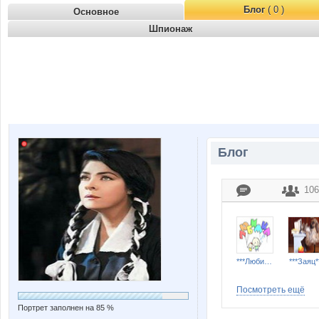
Блог
( 0 )
Основное
Шпионаж
Блог
106
***Любимка***
***Заяц*
Посмотреть ещё
Портрет заполнен на 85 %